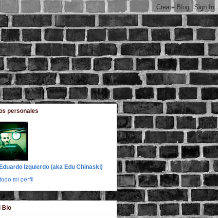
os personales
Eduardo Izquierdo (aka Edu Chinaski)
todo mi perfil
i Bio