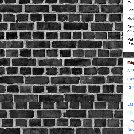
Mat
Joh
Rod
Don
of G
Pat
Past
Eti
A 4
Can
DP
La 
Las
Lib
List
Nue