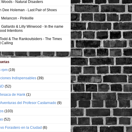
t Woods - Natural Disasters
n Dee Holeman - Last Pair of Shoes
 Melancon - Pinkville
 Gallardo & Lilly Winwood - In the name
ood Intentions
 Todd & The Rankoutsiders - The Times
 Calling
quetas
5 rpm
(19)
ciones Indispensables
(39)
ND
(52)
Resaca de Hank
(1)
 Aventuras del Profesor Castarnado
(9)
ros
(103)
as
(52)
vo Forastero en la Ciudad
(6)