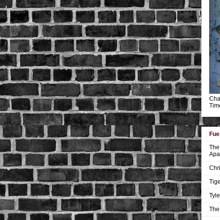
Char
Tim
Fue
The 
Apa
Chri
Tige
Tyle
The