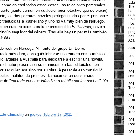
Edu
 como en casi todos estos casos, las relaciones personales
197
fuerte (punto común en cualquier buen etective que se precie).
habi
de l
cia, las dos priemras novelas protagonizadas por el personaje
EME
o traducidas al castellano y uno no va muy bien de Noruego.
Pos
er en nuestro idioma es la imprescindible
El Petirrojo
, novela
de 
ningún seguidor del género. Tras ella hay un par más también
pro
Act
Diablo
.
Aca
 rock en Noruega. Al frente del grupo Di- Derre,
LI
 rock más duro, consiguió labrarse una carrera como músico
202
ó largarse a Australia para dedicarse a escribir una novela.
201
e el autor presentaba su manuscrito a las editoriales con
r ser quien era sino por su obra. A pesar de eso consiguió
201
 recibió multitud de premios. También es un consumado
con
ne de "
contarle cuentos infantiles a mi hija por las noches
". Yo
201
Tro
201
(Ed
201
Tro
Edu Chinaski)
en
jueves, febrero 17, 2011
201
Red
201