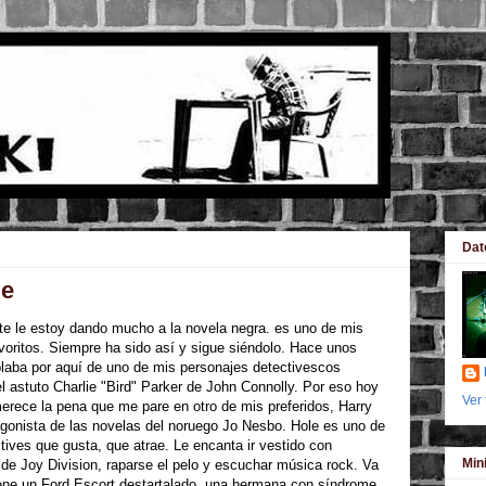
Dat
le
e le estoy dando mucho a la novela negra. es uno de mis
voritos. Siempre ha sido así y sigue siéndolo. Hace unos
aba por aquí de uno de mis personajes detectivescos
el astuto Charlie "Bird" Parker de John Connolly. Por eso hoy
Ver 
erece la pena que me pare en otro de mis preferidos, Harry
agonista de las novelas del noruego Jo Nesbo. Hole es uno de
tives que gusta, que atrae. Le encanta ir vestido con
Min
de Joy Division, raparse el pelo y escuchar música rock. Va
iene un Ford Escort destartalado, una hermana con síndrome