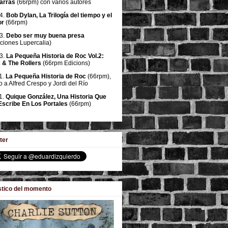
tarras
(66rpm) con varios autores
4.
Bob Dylan, La Trilogía del tiempo y el
or
(66rpm)
3.
Debo ser muy buena presa
iciones Lupercalia)
3.
La Pequeña Historia de Roc Vol.2:
 & The Rollers
(66rpm Edicions)
1.
La Pequeña Historia de Roc
(66rpm),
o a Alfred Crespo y Jordi del Río
1.
Quique González, Una Historia Que
Escribe En Los Portales
(66rpm)
ter
stico del momento