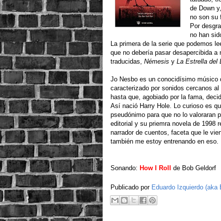
de Down y,
no son su 
Por desgra
no han sid
La primera de la serie que podemos le
que no debería pasar desapercibida a 
traducidas,
Némesis
y
La Estrella del 
Jo Nesbo es un conocidísimo músico de
caracterizado por sonidos cercanos al
hasta que, agobiado por la fama, decidi
Así nació Harry Hole. Lo curioso es qu
pseudónimo para que no lo valoraran po
editorial y su priemra novela de 1998
narrador de cuentos, faceta que le vie
también me estoy entrenando en eso.
Sonando:
How I Roll
de Bob Geldorf
Publicado por
Eduardo Izquierdo (aka 