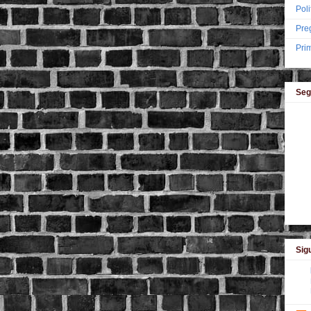
Poli
Pre
Pri
Seg
Sigu