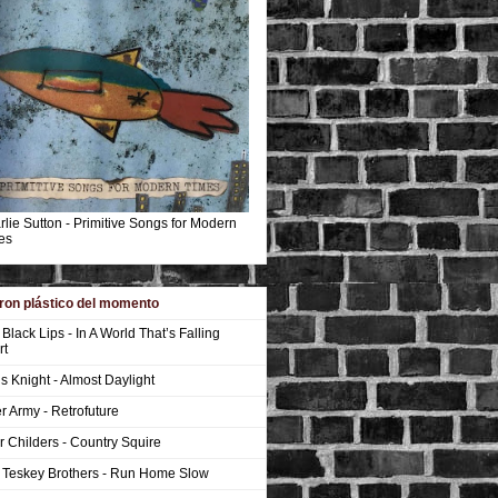
lie Sutton - Primitive Songs for Modern
es
ron plástico del momento
Black Lips - In A World That’s Falling
rt
s Knight - Almost Daylight
r Army - Retrofuture
r Childers - Country Squire
 Teskey Brothers - Run Home Slow