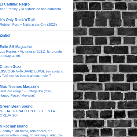
El Cadillac Negro
Ace Frehley y la historia de una camiseta
It's Only Rock'n'Roll
Robben Ford – Night in the City (2023)
Zinhof
Exile SH Magazine
Los Fusiles - Victoriosa (2021): la rotunda
consagración.
Citizen Guzz
DISCOGRAFÍA DAVID BOWIE (en solitario
y "del menos bueno al más mejor")
Más Truenos Magazine
Red Passenger – Lottogatika (2020,
Happy Place / Movistar)
Green Bean Sound
ME HA ENTRADO UN DISCO EN LA
OREJA (98)
Nikochan Island
Goodbye, au revoir, arrivederci, auf
wiedersehen, daag, do svidaniya, adjö, zài