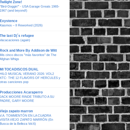
Twilight Zone!
"Bird-Doggin’" - USA Garage Greats 1965-
1967 (and beyond!)
Exystence
Kiasmos – II Reworked (2026)
The last Dj´s refugee
Vacacaciones (again)
Rock and More By Addison de Witt
Mis cinco discos "más favoritos" de The
Afghan Whigs
MI TOCADISCOS DUAL
HILO MUSICAL VERANO 2026: VOL2
XTC- THE 12 FLAVORS OF HERCULES y
otras canciones pop
Producciones Acaraperro
JACK MOORE RINDE TRIBUTO A SU
PADRE, GARY MOORE
Viejo zapato marron
V.A. TOMMENTÓN EN LA CUADRA
VISITA VIEJO ZAPATO MARRÓN (En
Busca de la Belleza Vol.6)