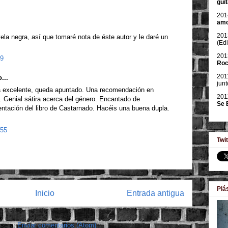
gui
201
am
201
la negra, así que tomaré nota de éste autor y le daré un
(Ed
201
19
Roc
201
...
junt
nta excelente, queda apuntado. Una recomendación en
201
. Genial sátira acerca del género. Encantado de
Se 
entación del libro de Castarnado. Hacéis una buena dupla.
:55
Twit
Plá
Inicio
Entrada antigua
rse a:
Enviar comentarios (Atom)