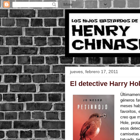
jueves, febrero 17, 2011
El detective Harry Ho
Últimament
géneros fa
meses habl
favoritos, 
creo que m
Hole, prot
esos detec
camisetas 
tatuado, t