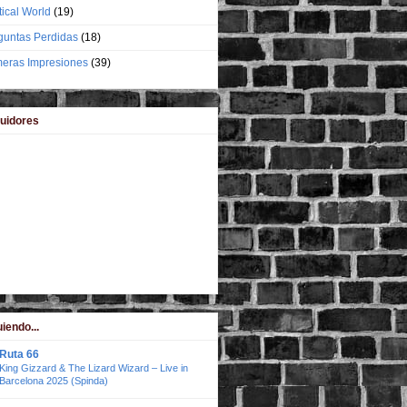
tical World
(19)
guntas Perdidas
(18)
meras Impresiones
(39)
uidores
iendo...
Ruta 66
King Gizzard & The Lizard Wizard – Live in
Barcelona 2025 (Spinda)