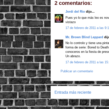
2 comentarios:
Jordi del Rio
dijo...
Pues yo lo que más leo es nove
vistazo
17 de febrero de 2011 a las 9:
Mr. Brown Blind Leppard
dijo
No lo controlo y tiene una pi
forma de serie: Bored to Death
conoceros en la fiesta de pres
Un abrazo.
17 de febrero de 2011 a las 15
Publicar un comentario
Entrada más reciente
Suscribi