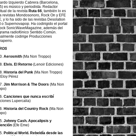
ardo Izquierdo Cabrera (Barcelona,
5) es músico y periodista. Redactor
tual de la revista
Ruta 66
, también lo es
a revistas
Mondosonoro, Rock On y EFE
,
y lo ha sido de las revistas
Desolation
t
o
Supernovapop
. Ha codirigido el portal
rock
SonicWaveMagazine
, además del
grama radiofónico
Sentido Común
.
ualmente codirige
Producciones
raperro
.
BROS
0.
Aerosmith
(Ma Non Troppo)
8.
Elvis. El Retorno
(Lenoir Ediciones)
8.
Historia del Punk
(Ma Non Troppo)
 Eloy Pérez
7.
Jim Morrison & The Doors
(Ma Non
ppo)
6.
Canciones que nunca escribí
iciones Lupercalia)
6.
Historia del Country Rock
(Ma Non
ppo)
5.
Johnny Cash. Apocalipsis y
ención
(Efe Eme)
5.
Political World. Rebeldía desde las