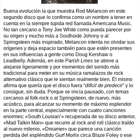
Buena evolución la que muestra Rod Melancon en este
segundo disco que lo confirma como un nombre a tener en
cuenta en la siempre tupida red llamada Americana Music.
No tan cercano a Tony Joe White como pueda parecer por
su origen y mucho más a Southside Johnny o al
Springsteen más inspirado, Melancon intenta no olvidar sus
orígenes y deja espacio también para que estén presentes
en sus influencias a gente como Doug Kershaw o
Leadbelly. Además, en este
Parish Lines
se atreve a
alejarse ligeramente y por momentos del sonido más
tradicional para meter en su música ramalazos de rock
alternativo clásico que le sientan realmente bien. Él mismo
afirma que quería que el disco fuera “
difícil de predecir
” y lo
consigue, sin duda. Porque se inicia pausado, con temas
cercanos al folk-rock o al Springsteen, de nuevo, más
acústico, para alcanzar su momento de máximo esplendor
en la parte central, especialmente con cuatro canciones
enormes: «South Lousian’» recuperada de su disco anterior,
«Mad Talkin Man» que recurre al rock and roll clásico traído
al nuevo milenio, «Dreamer» que parece una canción
perdida del espléndido Gurf Morlix circa Blaze Foley o ese